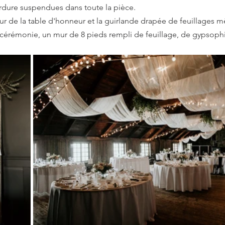
verdure suspendues dans toute la pièce.
ur de la table d'honneur et la guirlande drapée de feuillages m
a cérémonie, un mur de 8 pieds rempli de feuillage, de gypsophi