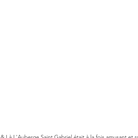
&J à L'Auberge Saint Gabriel était à la fois amusant et 