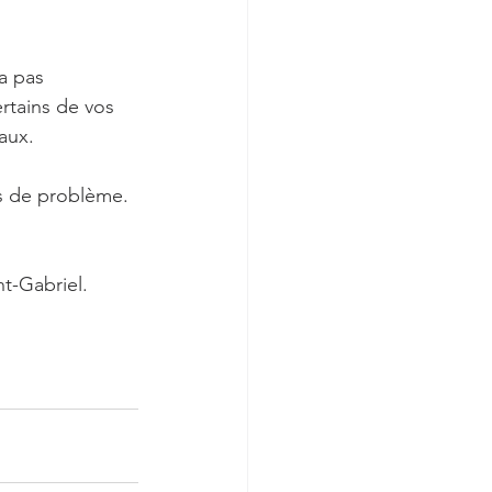
a pas 
ertains de vos 
aux. 
as de problème.
t-Gabriel.