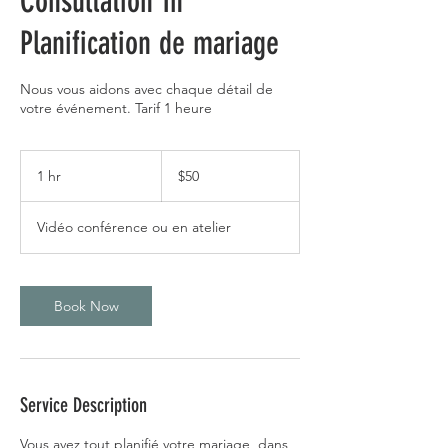
Consultation 1h
Planification de mariage
Nous vous aidons avec chaque détail de
votre événement. Tarif 1 heure
50
Canadian
1 hr
1
$50
dollars
h
Vidéo conférence ou en atelier
Book Now
Service Description
Vous avez tout planifié votre mariage, dans