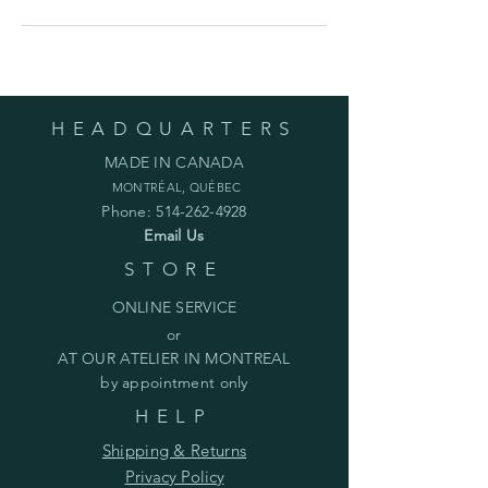
HEADQUARTERS
MADE IN CANADA
MONTRÉAL, QUÉBEC
Phone:
514-262-4928
Email Us
STORE
ONLINE SERVICE
or
AT OUR ATELIER IN MONTREAL
by appointment only
HELP
Shipping & Returns
Privacy Policy