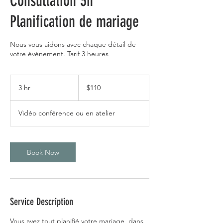
Consultation 3h
Planification de mariage
Nous vous aidons avec chaque détail de
votre événement. Tarif 3 heures
110
Canadian
3 hr
3
$110
dollars
h
r
Vidéo conférence ou en atelier
Book Now
Service Description
Vous avez tout planifié votre mariage, dans