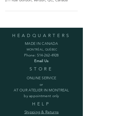
HEADQUARTERS
MADE IN CANADA
MONTRÉAL, QUÉBEC
Phone:
514-262-4928
Email Us
STORE
ONLINE SERVICE
or
AT OUR ATELIER IN MONTREAL
by appointment only
HELP
Shipping & Returns