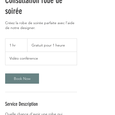
Consultation robe de
soirée
Créez la robe de soirée parfaite avec l’aide
de notre designer.
Gratuit
pour
1 hr
1
Gratuit pour 1 heure
1
heure
h
Vidéo conférence
Book Now
Service Description
Quelle chance d’avoir une robe qui