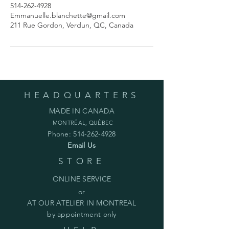
514-262-4928
Emmanuelle.blanchette@gmail.com
211 Rue Gordon, Verdun, QC, Canada
HEADQUARTERS
MADE IN CANADA
MONTRÉAL, QUÉBEC
Phone:
514-262-4928
Email Us
STORE
ONLINE SERVICE
or
AT OUR ATELIER IN MONTREAL
by appointment only